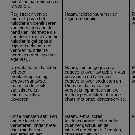
berichten namens ons uit
te voeren.
Registreren van de
Naam, telefoonnummer en
R
microchip van het
regionale locatie.
d
huisdier en identificeren
v
van eigenaren aan de
hand van informatie die
aan de microchip van het
huisdier is gekoppeld
(bijvoorbeeld om een
verloren huisdier te
herenigen met zijn/haar
eigenaar).
De website en diensten
Naam, contactgegevens,
R
beheren,
gegevens over uw gebruik van
s
probleemoplossing,
de website en Diensten,
a
gegevensanalyse,
gegevens over producten en
w
testen, onderzoek,
Diensten die aan u zijn
statistische en
verstrekt, opnames van uw
enquêteanalyse
telefoongesprekken of online
uitvoeren.
chats met onze klantenservice.
Onze diensten aan u en
Naam, e-mailadres,
R
andere klanten te
telefoonnummer, informatie
verbeteren, onder meer
over het gebruik en de
door middel van
interactie met onze Diensten,
enquêtes en het
opnames van uw