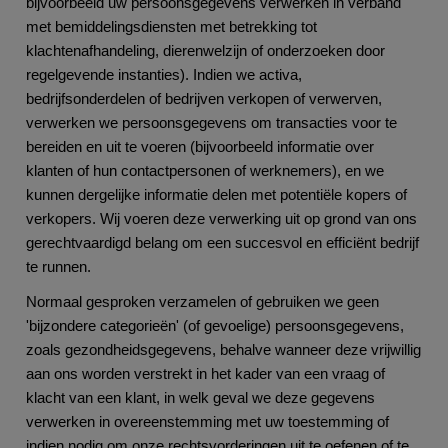
bijvoorbeeld uw persoonsgegevens verwerken in verband
met bemiddelingsdiensten met betrekking tot
klachtenafhandeling, dierenwelzijn of onderzoeken door
regelgevende instanties). Indien we activa,
bedrijfsonderdelen of bedrijven verkopen of verwerven,
verwerken we persoonsgegevens om transacties voor te
bereiden en uit te voeren (bijvoorbeeld informatie over
klanten of hun contactpersonen of werknemers), en we
kunnen dergelijke informatie delen met potentiële kopers of
verkopers. Wij voeren deze verwerking uit op grond van ons
gerechtvaardigd belang om een succesvol en efficiënt bedrijf
te runnen.
Normaal gesproken verzamelen of gebruiken we geen
'bijzondere categorieën' (of gevoelige) persoonsgegevens,
zoals gezondheidsgegevens, behalve wanneer deze vrijwillig
aan ons worden verstrekt in het kader van een vraag of
klacht van een klant, in welk geval we deze gegevens
verwerken in overeenstemming met uw toestemming of
indien nodig om onze rechtsvorderingen uit te oefenen of te