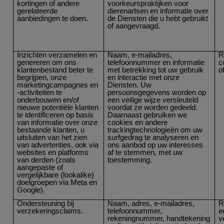
kortingen of andere
voorkeurspraktijken voor
gerelateerde
dierenartsen en informatie over
aanbiedingen te doen.
de Diensten die u hebt gebruikt
of aangevraagd.
Inzichten verzamelen en
Naam, e-mailadres,
R
genereren om ons
telefoonnummer en informatie
c
klantenbestand beter te
met betrekking tot uw gebruik
o
begrijpen, onze
en interactie met onze
marketingcampagnes en
Diensten. Uw
-activiteiten te
persoonsgegevens worden op
onderbouwen en/of
een veilige wijze versleuteld
nieuwe potentiële klanten
voordat ze worden gedeeld.
te identificeren op basis
Daarnaast gebruiken we
van informatie over onze
cookies en andere
bestaande klanten, u
trackingtechnologieën om uw
uitsluiten van het zien
surfgedrag te analyseren en
van advertenties, ook via
ons aanbod op uw interesses
websites en platforms
af te stemmen, met uw
van derden (zoals
toestemming.
aangepaste of
vergelijkbare (lookalike)
doelgroepen via Meta en
Google).
Ondersteuning bij
Naam, adres, e-mailadres,
R
verzekeringsclaims.
telefoonnummer,
e
rekeningnummer, handtekening
v