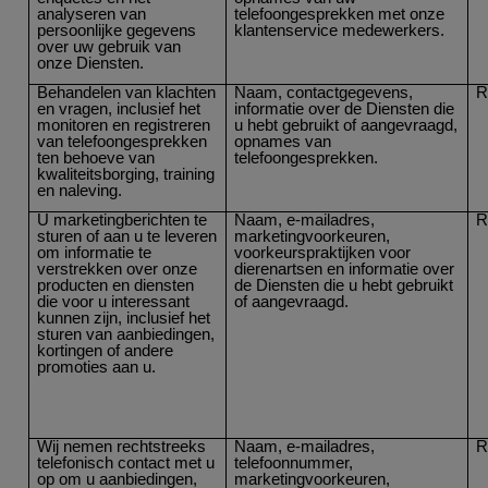
analyseren van
telefoongesprekken met onze
persoonlijke gegevens
klantenservice medewerkers.
over uw gebruik van
onze Diensten.
Behandelen van klachten
Naam, contactgegevens,
R
en vragen, inclusief het
informatie over de Diensten die
monitoren en registreren
u hebt gebruikt of aangevraagd,
van telefoongesprekken
opnames van
ten behoeve van
telefoongesprekken.
kwaliteitsborging, training
en naleving.
U marketingberichten te
Naam, e-mailadres,
R
sturen of aan u te leveren
marketingvoorkeuren,
om informatie te
voorkeurspraktijken voor
verstrekken over onze
dierenartsen en informatie over
producten en diensten
de Diensten die u hebt gebruikt
die voor u interessant
of aangevraagd.
kunnen zijn, inclusief het
sturen van aanbiedingen,
kortingen of andere
promoties aan u.
Wij nemen rechtstreeks
Naam, e-mailadres,
R
telefonisch contact met u
telefoonnummer,
op om u aanbiedingen,
marketingvoorkeuren,