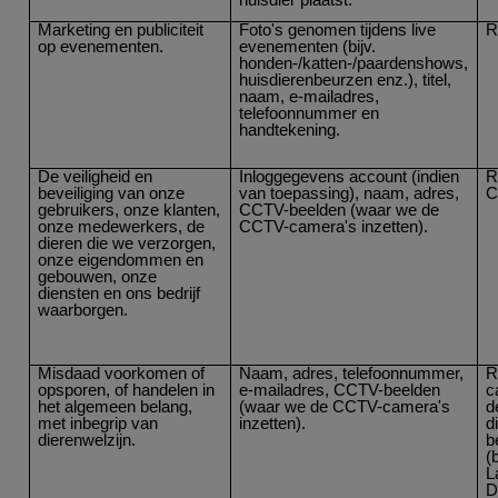
Marketing en publiciteit
Foto's genomen tijdens live
R
op evenementen.
evenementen (bijv.
honden-/katten-/paardenshows,
huisdierenbeurzen enz.), titel,
naam, e-mailadres,
telefoonnummer en
handtekening.
De veiligheid en
Inloggegevens account (indien
R
beveiliging van onze
van toepassing), naam, adres,
C
gebruikers, onze klanten,
CCTV-beelden (waar we de
onze medewerkers, de
CCTV-camera's inzetten).
dieren die we verzorgen,
onze eigendommen en
gebouwen, onze
diensten en ons bedrijf
waarborgen.
Misdaad voorkomen of
Naam, adres, telefoonnummer,
R
opsporen, of handelen in
e-mailadres, CCTV-beelden
c
het algemeen belang,
(waar we de CCTV-camera's
d
met inbegrip van
inzetten).
d
dierenwelzijn.
b
(
L
D