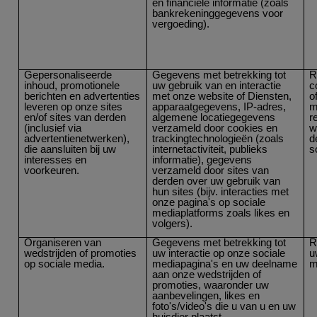
en financiële informatie (zoals
bankrekeninggegevens voor
vergoeding).
Gepersonaliseerde
Gegevens met betrekking tot
R
inhoud, promotionele
uw gebruik van en interactie
c
berichten en advertenties
met onze website of Diensten,
o
leveren op onze sites
apparaatgegevens, IP-adres,
m
en/of sites van derden
algemene locatiegegevens
r
(inclusief via
verzameld door cookies en
w
advertentienetwerken),
trackingtechnologieën (zoals
d
die aansluiten bij uw
internetactiviteit, publieks
s
interesses en
informatie), gegevens
voorkeuren.
verzameld door sites van
derden over uw gebruik van
hun sites (bijv. interacties met
onze pagina's op sociale
mediaplatforms zoals likes en
volgers).
Organiseren van
Gegevens met betrekking tot
R
wedstrijden of promoties
uw interactie op onze sociale
u
op sociale media.
mediapagina's en uw deelname
m
aan onze wedstrijden of
promoties, waaronder uw
aanbevelingen, likes en
foto's/video's die u van u en uw
huisdier plaatst.