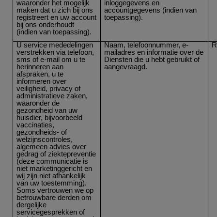
waaronder het mogelijk
inloggegevens en
maken dat u zich bij ons
accountgegevens (indien van
registreert en uw account
toepassing).
bij ons onderhoudt
(indien van toepassing).
U service mededelingen
Naam, telefoonnummer, e-
R
verstrekken via telefoon,
mailadres en informatie over de
sms of e-mail om u te
Diensten die u hebt gebruikt of
herinneren aan
aangevraagd.
afspraken, u te
informeren over
veiligheid, privacy of
administratieve zaken,
waaronder de
gezondheid van uw
huisdier, bijvoorbeeld
vaccinaties,
gezondheids- of
welzijnscontroles,
algemeen advies over
gedrag of ziektepreventie
(deze communicatie is
niet marketinggericht en
wij zijn niet afhankelijk
van uw toestemming).
Soms vertrouwen we op
betrouwbare derden om
dergelijke
servicegesprekken of