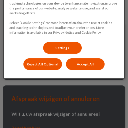
tracking technologies on your device to enhance site navigation, improve
the performance of our website, analyse website use, and assist our
marketing efforts.
Select “Cookie Settings” for more information about the use of cookies
and tracking technologies and to adjust your preferences. More
Afspraak maken
information is available in our Privacy Notice and Cookie Policy.
Afspraak maken
Settings
Wilt u online een afspraak inplannen?
Regel het hier
Reject All Optional
Accept All
Afspraak wijzigen of annuleren
Afspraak wijzigen of annuleren
Wilt u, uw afspraak wijzigen of annuleren?
Regel het hier