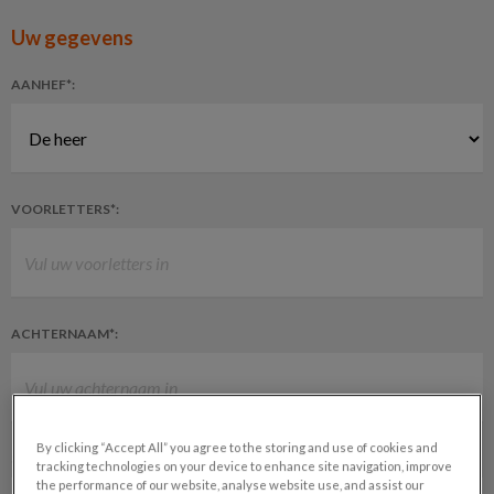
Uw gegevens
AANHEF*:
VOORLETTERS*:
ACHTERNAAM*:
By clicking “Accept All” you agree to the storing and use of cookies and
STRAAT EN HUISNUMMER**:
tracking technologies on your device to enhance site navigation, improve
the performance of our website, analyse website use, and assist our